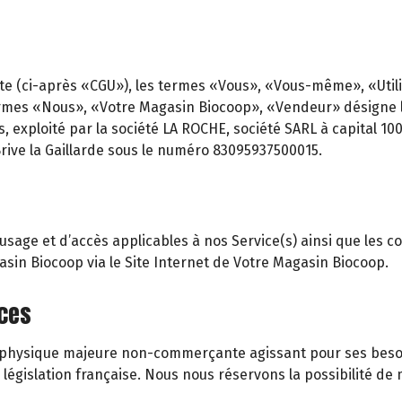
te (ci-après «CGU»), les termes «Vous», «Vous-même», «Utilisa
rmes «Nous», «Votre Magasin Biocoop», «Vendeur» désigne le 
s, exploité par la société LA ROCHE, société SARL à capital 1
rive la Gaillarde sous le numéro 83095937500015.
age et d’accès applicables à nos Service(s) ainsi que les cond
gasin Biocoop via le Site Internet de Votre Magasin Biocoop.
ices
ne physique majeure non-commerçante agissant pour ses besoi
gislation française. Nous nous réservons la possibilité de m