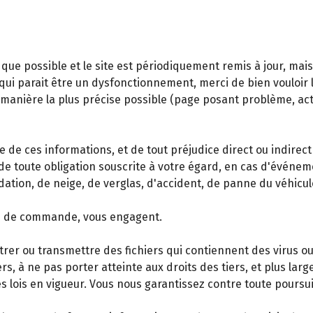
que possible et le site est périodiquement remis à jour, mai
ui parait être un dysfonctionnement, merci de bien vouloir le 
a manière la plus précise possible (page posant problème, ac
e de ces informations, et de tout préjudice direct ou indirect
de toute obligation souscrite à votre égard, en cas d'événe
dation, de neige, de verglas, d'accident, de panne du véhicu
ise de commande, vous engagent.
trer ou transmettre des fichiers qui contiennent des virus ou
rs, à ne pas porter atteinte aux droits des tiers, et plus lar
es lois en vigueur. Vous nous garantissez contre toute poursuit