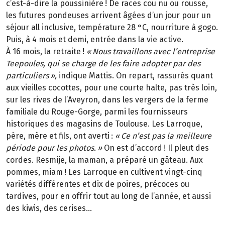
c’est-à-dire la poussinière
! De races cou nu ou rousse,
les futures pondeuses arrivent
â
g
é
es d
’
un jour pour un
s
é
jour all inclusive, temp
é
rature 28
°
C, nourriture
à
gogo.
Puis,
à
4
mois et demi, entr
é
e dans la vie active.
À
16
mois, la retraite
!
«
Nous travaillons avec l
’
entreprise
Teepoules, qui se charge de les faire adopter par des
particuliers
»
,
indique Mattis. On repart, rassurés quant
aux vieilles cocottes, pour une courte halte, pas très loin,
sur les rives de l’Aveyron, dans les vergers de la ferme
familiale du Rouge-Gorge, parmi les fournisseurs
historiques des magasins de Toulouse. Les Larroque,
père, mère et fils, ont averti
:
«
Ce n
’
est pas la meilleure
p
é
riode pour les photos.
»
On est d’accord
! Il pleut des
cordes. Resmije, la maman, a pr
é
par
é
un g
â
teau. Aux
pommes, miam
! Les Larroque en cultivent vingt-cinq
vari
é
t
é
s diff
é
rentes et dix de poires, pr
é
coces ou
tardives, pour en offrir tout au long de l
’
ann
é
e, et aussi
des kiwis, des cerises...