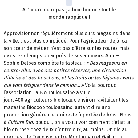
A l'heure du repas ça bouchonne : tout le
monde rapplique !
Approvisionner régulièrement plusieurs magasins dans
la ville, c’est plus compliqué. Pour l’agriculteur déjà, car
son cœur de métier n’est pas d’être sur les routes mais
dans les champs ou auprès de ses animaux. Anne-
Sophie Delbes complète le tableau
:
«
Des magasins en
centre-ville, avec des petites r
é
serves, une circulation
difficile et des bouchons, et les fruits ou les l
é
gumes verts
qui vont fatiguer dans le camion
…
»
Voilà pourquoi
l’association La Bio Toulousaine a vu le
jour
.
400 agriculteurs bio locaux environ ravitaillent les
magasins Biocoop toulousains, autant dire une
production généreuse, qui reste à portée de bras
! Nous,
à
Culture Bio,
boudu
!, on a voulu voir comment c
’é
tait la
bio en rose chez deux d
’
entre eux, au moins. On file au
nord-est de Toulouse, entre Montauban et Gaillac,
à