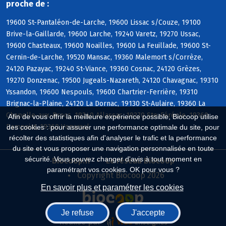
proche de :
19600 St-Pantaléon-de-Larche, 19600 Lissac s/Couze, 19100
Brive-la-Gaillarde, 19600 Larche, 19240 Varetz, 19270 Ussac,
19600 Chasteaux, 19600 Noailles, 19600 La Feuillade, 19600 St-
Cernin-de-Larche, 19520 Mansac, 19360 Malemort s/Corrèze,
24120 Pazayac, 19240 St-Viance, 19360 Cosnac, 24120 Grèzes,
19270 Donzenac, 19500 Jugeals-Nazareth, 24120 Chavagnac, 19310
Yssandon, 19600 Nespouls, 19600 Chartrier-Ferrière, 19310
Brignac-la-Plaine, 24120 La Dornac, 19130 St-Aulaire, 19360 La
Chapelle-aux-Brocs, 19240 Allassac, 19270 Ste-Féréole, 19360
Afin de vous offrir la meilleure expérience possible, Biocoop utilise
Dampniat, 19360 Venarsal
des cookies : pour assurer une performance optimale du site, pour
récolter des statistiques afin d'analyser le trafic et la performance
du site et vous proposer une navigation personnalisée en toute
sécurité. Vous pouvez changer d'avis à tout moment en
Biocoop.fr
Le réseau Biocoop
paramétrant vos cookies. OK pour vous ?
Copyright Biocoop 2026
En savoir plus et paramétrer les cookies
Je refuse
J'accepte
Réalisé par