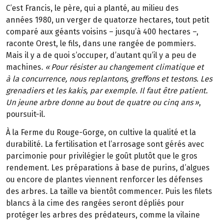
C
’
est Francis, le p
è
re, qui a plant
é
, au
milieu des
ann
é
es
1980, un verger de quatorze
hectares, tout petit
compar
é
aux
g
é
ants voisins
–
jusqu
’à
400
hectares
–
,
raconte Orest, le fils, dans une rang
é
e de pommiers.
Mais il y a de quoi s
’
occuper, d’autant qu’il y a peu de
machines.
«
Pour
r
é
sister au changement climatique et
à
la
concurrence, nous replantons, greffons et
testons. Les
grenadiers et les kakis, par exemple. Il
faut
ê
tre patient.
Un jeune arbre donne au
bout de quatre ou cinq
ans
»
,
poursuit-il.
À la Ferme du Rouge-Gorge, on cultive la qualité et la
durabilité. La fertilisation et l’arrosage sont gérés avec
parcimonie pour privilégier le goût plutôt que le gros
rendement. Les préparations à base de purins, d’algues
ou encore de plantes viennent renforcer les défenses
des arbres. La taille va bientôt commencer. Puis les filets
blancs à la cime des rangées seront dépliés pour
protéger les arbres des prédateurs, comme la vilaine