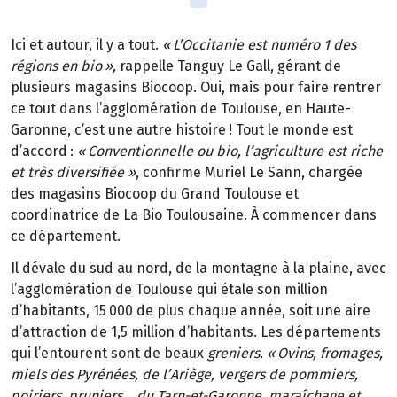
Ici et autour, il y a tout.
«
L
’
Occitanie est num
é
ro
1 des
r
é
gions en bio
»
,
rappelle Tanguy Le Gall, gérant de
plusieurs magasins Biocoop. Oui, mais pour faire rentrer
ce tout dans l’agglomération de Toulouse, en Haute-
Garonne, c’est une autre histoire
! Tout le monde est
d
’
accord
:
«
Conventionnelle ou bio, l
’
agriculture est riche
et tr
è
s diversifi
é
e
»
, confirme Muriel Le Sann, chargée
des magasins Biocoop du Grand Toulouse et
coordinatrice de La Bio Toulousaine. À commencer dans
ce département.
Il dévale du sud au nord, de la montagne à la plaine, avec
l’agglomération de Toulouse qui étale son million
d’habitants, 15
000 de plus chaque ann
é
e, soit une aire
d
’
attraction de 1,5 million d
’
habitants. Les d
é
partements
qui l
’
entourent sont de beaux
greniers. «
Ovins, fromages,
miels des Pyr
é
n
é
es, de l
’
Ari
è
ge, vergers de pommiers,
poiriers, pruniers
…
du Tarn-et-Garonne, mara
î
chage et