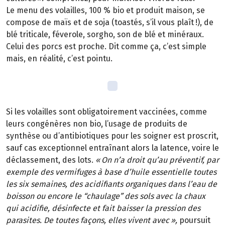
Le menu des volailles, 100 % bio et produit maison, se
compose de maïs et de soja (toastés, s’il vous plaît
!), de
bl
é
triticale, f
é
verole, sorgho, son de bl
é
et min
é
raux.
Celui des porcs est proche. Dit comme
ç
a, c
’
est simple
mais, en r
é
alit
é
, c
’
est pointu.
Si les volailles sont obligatoirement vaccin
é
es, comme
leurs cong
é
n
è
res non
bio, l
’
usage de produits de
synth
è
se ou d
’
antibiotiques pour les soigner est proscrit,
sauf cas exceptionnel entra
î
nant alors la latence, voire le
déclassement, des lots.
«
On n
’
a droit qu
’
au pr
é
ventif, par
exemple des vermifuges
à
base d
’
huile essentielle toutes
les six semaines, des acidifiants organiques dans l
’
eau de
boisson ou encore le
“
chaulage
”
des sols avec la chaux
qui acidifie, d
é
sinfecte et fait baisser la pression des
parasites. De toutes fa
ç
ons, elles vivent avec
»
,
poursuit