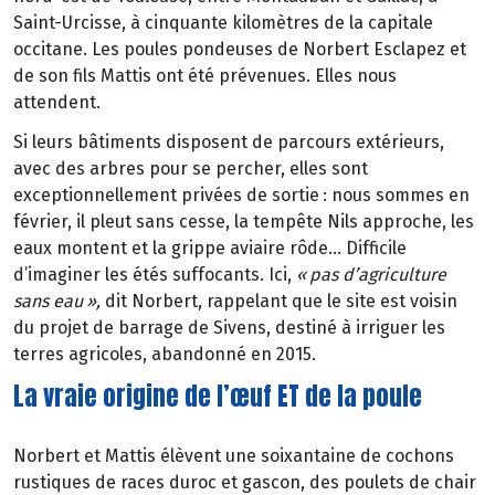
Saint-Urcisse,
à
cinquante kilom
è
tres de la capitale
occitane. Les poules pondeuses de Norbert Esclapez et
de son fils Mattis ont
é
t
é
pr
é
venues. Elles nous
attendent.
Si leurs b
â
timents disposent de parcours ext
é
rieurs,
avec des arbres pour se percher, elles sont
exceptionnellement priv
é
es de sortie
: nous sommes en
f
é
vrier, il
pleut sans cesse, la temp
ê
te Nils approche, les
eaux montent et la grippe aviaire rôde… Difficile
d’imaginer les étés suffocants. Ici,
«
pas d
’
agriculture
sans eau
»
,
dit Norbert, rappelant que le site est voisin
du projet de barrage de Sivens, destiné à irriguer les
terres agricoles, abandonné en 2015.
La vraie origine de l’œuf ET de la poule
Norbert et Mattis élèvent une soixantaine de cochons
rustiques de races duroc et gascon, des poulets de chair