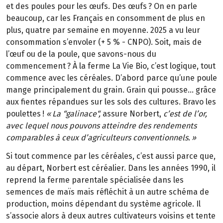
et des poules pour les œufs. Des œufs
? On en parle
beaucoup, car les Fran
ç
ais en consomment de plus en
plus, quatre par semaine en moyenne. 2025 a vu leur
consommation s
’
envoler (+
5
%
-
CNPO). Soit, mais de
l
’œ
uf ou de la poule, que savons-nous du
commencement
? À la ferme La Vie Bio, c’est logique, tout
commence avec les céréales. D’abord parce qu’une poule
mange principalement du grain. Grain qui pousse… grâce
aux fientes répandues sur les sols des cultures. Bravo les
poulettes
!
«
La
“
galinace
“
,
assure Norbert,
c’est de l’or,
avec lequel nous pouvons atteindre des rendements
comparables à ceux d’agriculteurs conventionnels.
»
Si tout commence par les céréales, c’est aussi parce que,
au départ, Norbert est céréalier. Dans les années 1990, il
reprend la ferme parentale spécialisée dans les
semences de maïs mais réfléchit à un autre schéma de
production, moins dépendant du système agricole. Il
s’associe alors à deux autres cultivateurs voisins et tente