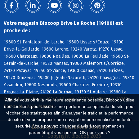
Votre magasin Biocoop Brive La Roche (19100) est
proche de :
19600 St-Pantaléon-de-Larche, 19600 Lissac s/Couze, 19100
Brive-la-Gaillarde, 19600 Larche, 19240 Varetz, 19270 Ussac,
19600 Chasteaux, 19600 Noailles, 19600 La Feuillade, 19600 St-
Cernin-de-Larche, 19520 Mansac, 19360 Malemort s/Corrèze,
24120 Pazayac, 19240 St-Viance, 19360 Cosnac, 24120 Grèzes,
19270 Donzenac, 19500 Jugeals-Nazareth, 24120 Chavagnac, 19310
Yssandon, 19600 Nespouls, 19600 Chartrier-Ferrière, 19310
Brignac-la-Plaine, 24120 La Dornac, 19130 St-Aulaire, 19360 La
Chapelle-aux-Brocs, 19240 Allassac, 19270 Ste-Féréole, 19360
Afin de vous offrir la meilleure expérience possible, Biocoop utilise
Dampniat, 19360 Venarsal
des cookies : pour assurer une performance optimale du site, pour
récolter des statistiques afin d'analyser le trafic et la performance
du site et vous proposer une navigation personnalisée en toute
sécurité. Vous pouvez changer d'avis à tout moment en
Biocoop.fr
Le réseau Biocoop
paramétrant vos cookies. OK pour vous ?
Copyright Biocoop 2026