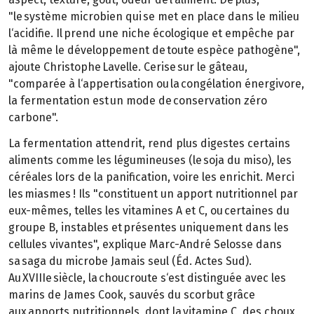
"le système microbien qui se met en place dans le milieu
l‘acidifie. Il prend une niche écologique et empêche par
là même le développement de toute espèce pathogène",
ajoute Christophe Lavelle. Cerise sur le gâteau,
"comparée à l‘appertisation ou la congélation énergivore,
la fermentation est un mode de conservation zéro
carbone".
La fermentation attendrit, rend plus digestes certains
aliments comme les légumineuses (le soja du miso), les
céréales lors de la panification, voire les enrichit. Merci
les miasmes ! Ils "constituent un apport nutritionnel par
eux-mêmes, telles les vitamines A et C, ou certaines du
groupe B, instables et présentes uniquement dans les
cellules vivantes", explique Marc-André Selosse dans
sa saga du microbe Jamais seul (Éd. Actes Sud).
Au XVIIIe siècle, la choucroute s‘est distinguée avec les
marins de James Cook, sauvés du scorbut grâce
aux apports nutritionnels, dont la vitamine C, des choux