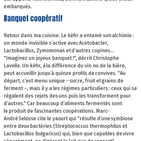
embarqués.
Banquet coopératif
Retour dans ma cuisine. Le kéfir a entamé son alchimie :
un monde invisible s‘active avec Acetobacter,
Lactobacillus, Zymomonas et d‘autres copines...
"Imaginez un joyeux banquet !", décrit Christophe
Lavelle. Un kéfir, à la différence du vin ou de la bière,
peut accueillir jusqu‘à quinze profils de convives. "Au
départ, c‘est menu unique – sucre, fruit et grains de
ferment –, mais il y a les régimes particuliers : ceux qui se
régalent des rejets des uns puis les transforment pour
d‘autres." Car beaucoup d‘aliments fermentés sont
le produit de fascinantes coopérations. Marc-
André Selosse cite le yaourt qui "résulte d‘une symbiose
entre deux bactéries (Streptococcus thermophilus et
Lactobacillus bulgaricus) qui, bien que capables de vivre