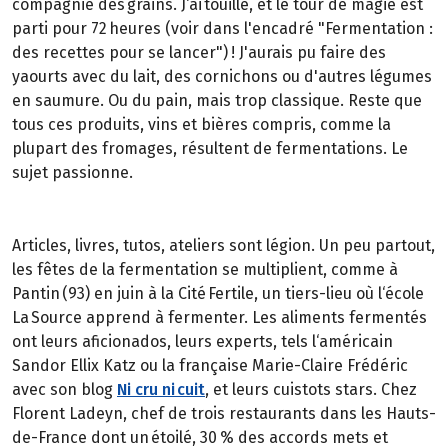
compagnie des grains. J‘ai touillé, et le tour de magie est
parti pour 72 heures (voir dans l'encadré "Fermentation :
des recettes pour se lancer") ! J'aurais pu faire des
yaourts avec du lait, des cornichons ou d'autres légumes
en saumure. Ou du pain, mais trop classique. Reste que
tous ces produits, vins et bières compris, comme la
plupart des fromages, résultent de fermentations. Le
sujet passionne.
Articles, livres, tutos, ateliers sont légion. Un peu partout,
les fêtes de la fermentation se multiplient, comme à
Pantin (93) en juin à la Cité Fertile, un tiers-lieu où l‘école
La Source apprend à fermenter. Les aliments fermentés
ont leurs aficionados, leurs experts, tels l‘américain
Sandor Ellix Katz ou la française Marie-Claire Frédéric
avec son blog
Ni cru ni cuit
, et leurs cuistots stars. Chez
Florent Ladeyn, chef de trois restaurants dans les Hauts-
de-France dont un étoilé, 30 % des accords mets et