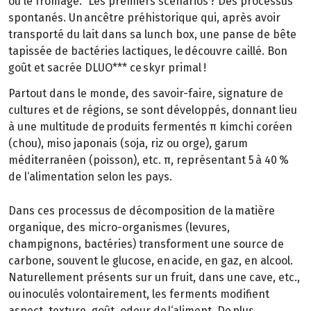
ou le fromage." Les premiers scénarios ? Des processus
spontanés. Un ancêtre préhistorique qui, après avoir
transporté du lait dans sa lunch box, une panse de bête
tapissée de bactéries lactiques, le découvre caillé. Bon
goût et sacrée DLUO*** ce skyr primal !
Partout dans le monde, des savoir-faire, signature de
cultures et de régions, se sont développés, donnant lieu
à une multitude de produits fermentés π kimchi coréen
(chou), miso japonais (soja, riz ou orge), garum
méditerranéen (poisson), etc. π, représentant 5 à 40 %
de l‘alimentation selon les pays.
Dans ces processus de décomposition de la matière
organique, des micro-organismes (levures,
champignons, bactéries) transforment une source de
carbone, souvent le glucose, en acide, en gaz, en alcool.
Naturellement présents sur un fruit, dans une cave, etc.,
ou inoculés volontairement, les ferments modifient
aspect, texture, goût, odeur de l‘aliment. De plus,